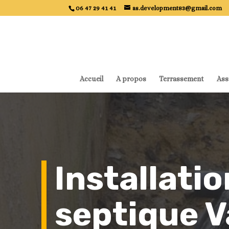
06 47 29 41 41
as.development83@gmail.com
Accueil
A propos
Terrassement
Ass
Installati
septique V