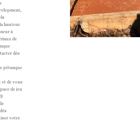
u
evelopment,
els
 la hauteur
nneur à
ériaux de
tanque
tacter dès
 de pétanque
t et de vous
space de jeu
AS
de
 dès
tiser votre