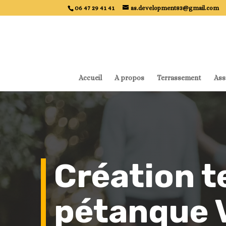
06 47 29 41 41
as.development83@gmail.com
Accueil
A propos
Terrassement
Ass
Création t
pétanque 