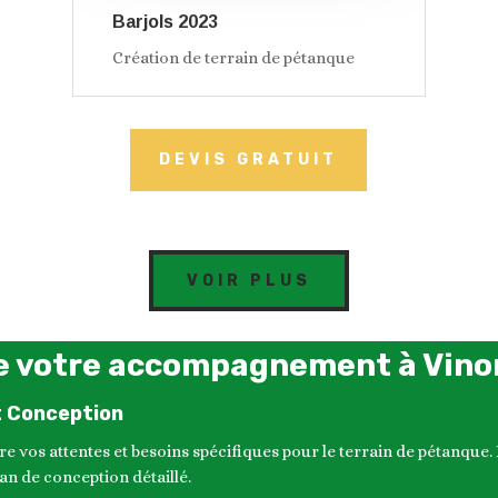
Barjols 2023
Création de terrain de pétanque
DEVIS GRATUIT
VOIR PLUS
e votre accompagnement à Vin
t Conception
s attentes et besoins spécifiques pour le terrain de pétanque. En
n de conception détaillé.