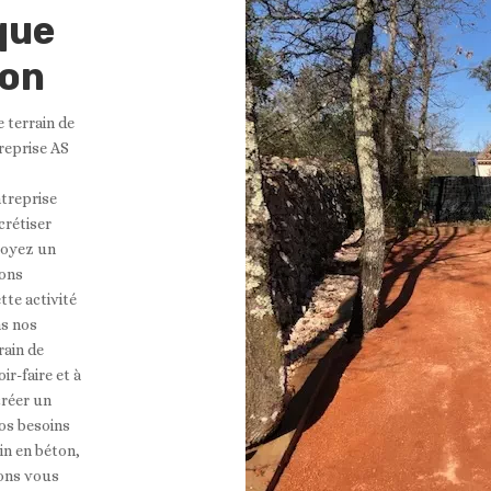
que
don
 terrain de
reprise AS
ntreprise
crétiser
soyez un
nons
tte activité
ns nos
rain de
r-faire et à
réer un
os besoins
in en béton,
rons vous