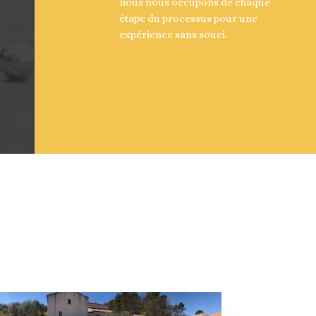
nous nous occupons de chaque
étape du processus pour une
expérience sans souci.